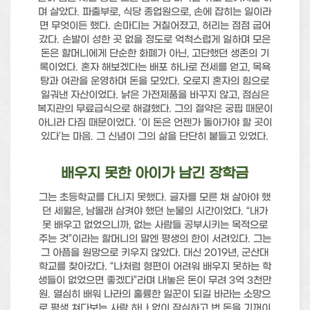
며 살았다. 파출부로, 식당 종업원으로, 손에 잡히는 일이라
면 무엇이든 했다. 손마디는 거칠어졌고, 허리는 점점 굽어
갔다. 손발이 성한 곳 없을 정도로 억척스럽게 일하며 모은
돈은 할머니에게 단순한 화폐가 아닌, 고단했던 생존의 기
록이었다. 혼자 해보겠다는 배포 하나로 전세를 얻고, 목욕
탕과 여관을 운영하며 돈을 모았다. 오로지 혼자의 힘으로
일궈낸 자산이었다. 낡은 가전제품을 바꾸지 않고, 점심은
복지관의 무료급식으로 해결했다. 그의 절약은 궁핍 때문이
아니라 다짐 때문이었다. ‘이 돈은 언젠가 돌아가야 할 곳이
있다’는 마음. 그 신념이 그의 삶을 단단히 붙들고 있었다.
배우지 못한 아이가 남긴 장학금
그는 초등학교를 다니지 못했다. 글자를 모른 채 살아야 했
던 세월은, 남몰래 삼켜야 했던 눈물의 시간이었다. “내가
못 배우고 없었으니까, 없는 사람들 공부시키는 목적으로
주는 것”이라는 할머니의 말엔 평생의 한이 서려있다. 그는
그 아픔을 원망으로 키우지 않았다. 대신 2019년, 군산대
학교를 찾아갔다. “나처럼 형편이 어려워 배우지 못하는 학
생들이 없었으면 좋겠다”라며 내놓은 돈이 무려 3억 3천만
원. 열심히 배워 나라의 훌륭한 일꾼이 되길 바라는 소망으
로 평생 쳐다보는 사람 하나 없이 작심하고 번 돈을 기꺼이